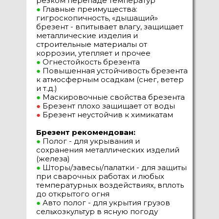
резком перепаде температур
●
Главные преимущества:
гигроскопичность, «дышащий»
брезент - впитывает влагу, защищает
металлические изделия и
строительные материалы от
коррозии, утепляет и прочее
●
Огнестойкость брезента
●
Повышенная устойчивость брезента
к атмосферным осадкам (снег, ветер
и т.д.)
●
Маскировочные свойства брезента
●
Брезент плохо защищает от воды
●
Брезент неустойчив к химикатам
Брезент рекомендован:
●
Полог - для укрывания и
сохранения металлических изделий
(железа)
●
Шторы/завесы/палатки - для защиты
при сварочных работах и любых
температурных воздействиях, вплоть
до открытого огня
●
Авто полог - для укрытия грузов
сельхозкультур в ясную погоду