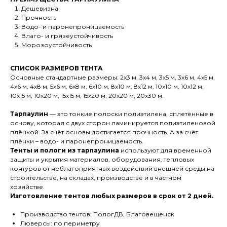
Дешевизна
Прочность
Водо- и паронепроницаемость
Влаго- и грязеустойчивость
Морозоустойчивость
СПИСОК РАЗМЕРОВ ТЕНТА
Основные стандартные размеры: 2x3 м, 3х4 м, 3х5 м, 3х6 м, 4х5 м,
4х6 м, 4х8 м, 5х6 м, 6х8 м, 6х10 м, 8х10 м, 8х12 м, 10х10 м, 10х12 м,
10х15 м, 10х20 м, 15х15 м, 15х20 м, 20х20 м, 20х30 м.
Тарпаулин
— это тонкие полоски полиэтилена, сплетённые в
основу, которая с двух сторон ламинируется полиэтиленовой
плёнкой. За счёт основы достигается прочность. А за счёт
плёнки – водо- и паронепроницаемость.
Тенты и пологи из тарпаулина
используют для временной
защиты и укрытия материалов, оборудования, тепловых
контуров от неблагоприятных воздействий внешней среды на
строительстве, на складах, производстве и в частном
хозяйстве.
Изготовление тентов любых размеров в срок от 2 дней.
Производство тентов: ПологДВ, Благовещенск
Люверсы: по периметру