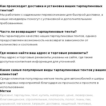
Как происходит доставка и установка ваших тарпаулиновых
тентов?
Мы работаем с надежными перевозчиками для быстрой доставки, а
наши менеджеры помогут с установкой и дополнительными
требованиями.
Часто ли возвращают тарпаулиновые тенты?
Мы гарантируем качество наших тарпаулиновых тентов, однако
предоставляем возможность на возврат в зависимости от
количество и состояния.
Где можно найти ваш адрес и торговые реквизиты?
Наш адрес и торговые реквизиты указаны на сайте, где также
доступна контактная информация для уточнений.
Какие самые популярные виды тарпаулиновых тентов у ваших
клиентов?
Среди клиентов популярны мягкие тенты для автомобилей и шатры
для садовых мероприятий благодаря их прочности и простоте в
использовании.
Метки
брезент
,
тарпаулин
,
тент
,
купить
,
материал
,
цене
,
люверсами
,
благовещенске
,
строительные
,
плотность
,
полог
,
ткань
,
пвх
,
укрывной
,
магазине
,
tarpaulin
,
доставка
,
защитный
,
тентовых
,