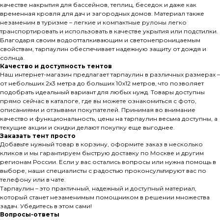
качестве накрытия для бассейнов, теплиц, беседок и даже как
временная кровля для дач и загородных домов. Материал также
незаменим в туризме – легкие и компактные рулоны легко
транспортировать и использовать в качестве укрытия или подстилки.
Благодаря своим водоотталкивающим и светонепроницаемым
свойствам, тарпаулин обеспечивает надежную защиту от дождя и
солнца.
Качество и доступность тентов
Наш интернет-магазин предлагает тарпаулин в различных размерах –
от небольших 2х3 метра до больших 10х12 метров, что позволяет
подобрать идеальный вариант для любых нужд. Товары доступны
прямо сейчас в каталоге, где вы можете ознакомиться с фото,
описаниями и отзывами покупателей. Принимая во внимание
качество и функциональность, цены на тарпаулин весьма доступны, а
текущие акции и скидки делают покупку еще выгоднее.
Заказать тент просто
Добавьте нужный товар в корзину, оформите заказ в несколько
кликов и мы гарантируем быструю доставку по Москве и другим
регионам России. Если у вас остались вопросы или нужна помощь в
выборе, наши специалисты с радостью проконсультируют вас по
телефону или в чате.
Тарпаулин – это практичный, надежный и доступный материал,
который станет незаменимым помощником в решении множества
задач. Убедитесь в этом сами!
Вопросы-ответы