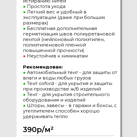
истиранию нитей
●
Простота ухода
●
Легкий вес и удобный в
эксплуатации (даже при больших
размерах)
●
Бесплатная дополнительная
герметизация швов полиуретановой
лентой (нейлоновый полиэтилен,
полиэтиленовой пленкой
повышенной прочности)
●
Неустойчив к химикатам
Рекомендован:
●
Автомобильный тент - для защиты от
влаги и воды любых грузов
●
Тент oxford - для укрытия и защиты
при производстве ж/б изделий
●
Тент - для укрытия строительного
оборудования и изделий
●
Шторы, завесы - в гаражи и боксы, с
утеплителем способен хорошо
удерживать тепло
390р/м²