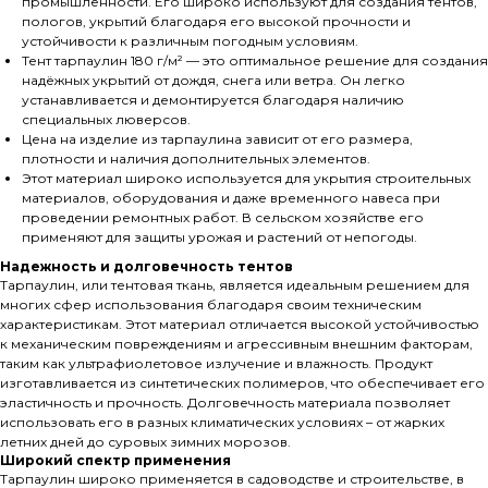
промышленности. Его широко используют для создания тентов,
пологов, укрытий благодаря его высокой прочности и
устойчивости к различным погодным условиям.
Тент тарпаулин 180 г/м² — это оптимальное решение для создания
надёжных укрытий от дождя, снега или ветра. Он легко
устанавливается и демонтируется благодаря наличию
специальных люверсов.
Цена на изделие из тарпаулина зависит от его размера,
плотности и наличия дополнительных элементов.
Этот материал широко используется для укрытия строительных
материалов, оборудования и даже временного навеса при
проведении ремонтных работ. В сельском хозяйстве его
применяют для защиты урожая и растений от непогоды.
Надежность и долговечность тентов
Тарпаулин, или тентовая ткань, является идеальным решением для
многих сфер использования благодаря своим техническим
характеристикам. Этот материал отличается высокой устойчивостью
к механическим повреждениям и агрессивным внешним факторам,
таким как ультрафиолетовое излучение и влажность. Продукт
изготавливается из синтетических полимеров, что обеспечивает его
эластичность и прочность. Долговечность материала позволяет
использовать его в разных климатических условиях – от жарких
летних дней до суровых зимних морозов.
Широкий спектр применения
Тарпаулин широко применяется в садоводстве и строительстве, в