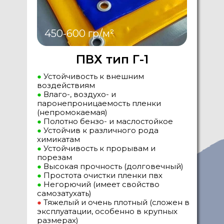
450-600 гр/м²
ПВХ тип Г-1
●
Устойчивость к внешним
воздействиям
●
Влаго-, воздухо- и
паронепроницаемость пленки
(непромокаемая)
●
Полотно бензо- и маслостойкое
●
Устойчив к различного рода
химикатам
●
Устойчивость к прорывам и
порезам
●
Высокая прочность (долговечный)
●
Простота очистки пленки пвх
●
Негорючий (имеет свойство
самозатухать)
●
Тяжелый и очень плотный (сложен в
эксплуатации, особенно в крупных
размерах)