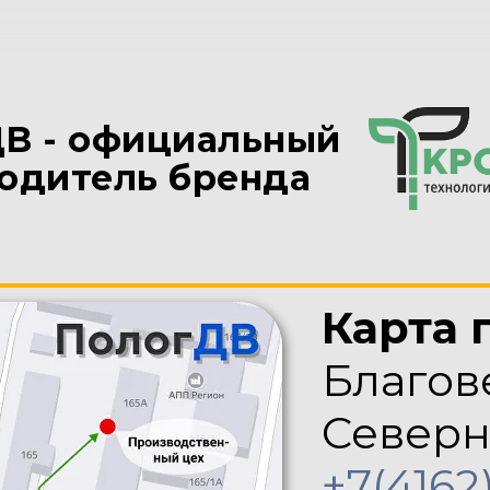
В - официальный
одитель бренда
Карта 
Благов
Северн
+7(4162