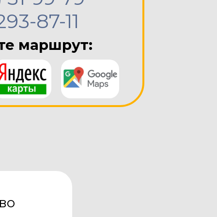
293-87-11
е маршрут:
во