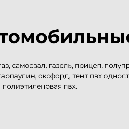
втомобильны
газ, самосвал, газель, прицеп, полуп
 тарпаулин, оксфорд, тент пвх одно
а полиэтиленовая пвх.