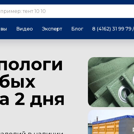
ывы
Видео
Эксперт
Блог
8 (4162) 31 99 79 
пологи
юбых
а 2 дня