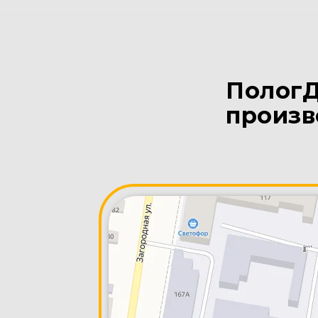
ПологД
произв