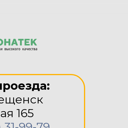
проезда:
ещенск
ая 165
) 31-99-79