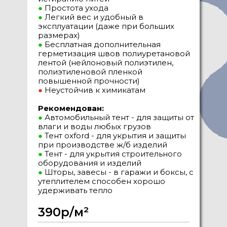
●
Простота ухода
●
Легкий вес и удобный в
эксплуатации (даже при больших
размерах)
●
Бесплатная дополнительная
герметизация швов полиуретановой
лентой (нейлоновый полиэтилен,
полиэтиленовой пленкой
повышенной прочности)
●
Неустойчив к химикатам
Рекомендован:
●
Автомобильный тент - для защиты от
влаги и воды любых грузов
●
Тент oxford - для укрытия и защиты
при производстве ж/б изделий
●
Тент - для укрытия строительного
оборудования и изделий
●
Шторы, завесы - в гаражи и боксы, с
утеплителем способен хорошо
удерживать тепло
390р/м²