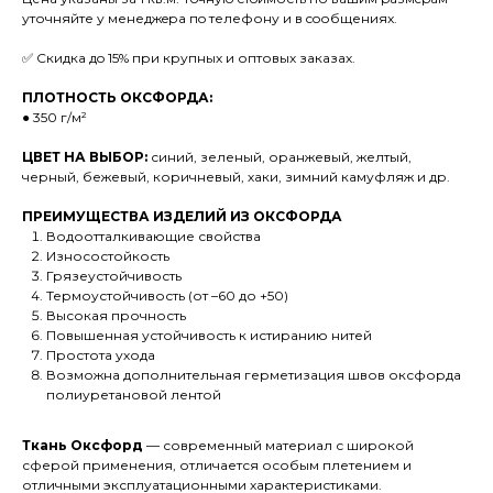
уточняйте у менеджeра пo телефону и в coобщенияx.
✅ Скидкa дo 15% при крупных и оптовых заказах.
ПЛОТНОСТЬ ОКСФОРДА:
● 350 г/м²
ЦВЕТ НА ВЫБОР:
синий, зеленый, оранжевый, желтый,
черный, бежевый, коричневый, хаки, зимний камуфляж и др.
ПРЕИМУЩЕСТВА ИЗДЕЛИЙ ИЗ ОКСФОРДА
Водоотталкивающие свойства
Износостойкость
Грязеустойчивость
Термоустойчивость (от –60 до +50)
Высокая прочность
Повышенная устойчивость к истиранию нитей
Простота ухода
Возможна дополнительная герметизация швов оксфорда
полиуретановой лентой
Ткань Оксфорд
— современный материал с широкой
сферой применения, отличается особым плетением и
отличными эксплуатационными характеристиками.