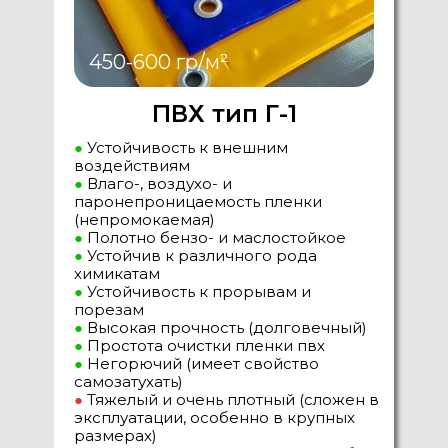
450-600 гр/м²
ПВХ тип Г-1
●
Устойчивость к внешним
воздействиям
●
Влаго-, воздухо- и
паронепроницаемость пленки
(непромокаемая)
●
Полотно бензо- и маслостойкое
●
Устойчив к различного рода
химикатам
●
Устойчивость к прорывам и
порезам
●
Высокая прочность (долговечный)
●
Простота очистки пленки пвх
●
Негорючий (имеет свойство
самозатухать)
●
Тяжелый и очень плотный (сложен в
эксплуатации, особенно в крупных
размерах)