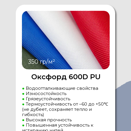
350 гр/м²
Оксфорд 600D PU
●
Водоотталкивающие свойства
●
Износостойкость
●
Грязеустойчивость
●
Термоустойчивость от –60 до +50℃
(не дубеет, сохраняет тепло и
гибкость)
●
Высокая прочность
●
Повышенная устойчивость к
истиранию нитей