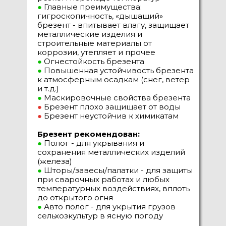
●
Главные преимущества:
гигроскопичность, «дышащий»
брезент - впитывает влагу, защищает
металлические изделия и
строительные материалы от
коррозии, утепляет и прочее
●
Огнестойкость брезента
●
Повышенная устойчивость брезента
к атмосферным осадкам (снег, ветер
и т.д.)
●
Маскировочные свойства брезента
●
Брезент плохо защищает от воды
●
Брезент неустойчив к химикатам
Брезент рекомендован:
●
Полог - для укрывания и
сохранения металлических изделий
(железа)
●
Шторы/завесы/палатки - для защиты
при сварочных работах и любых
температурных воздействиях, вплоть
до открытого огня
●
Авто полог - для укрытия грузов
сельхозкультур в ясную погоду