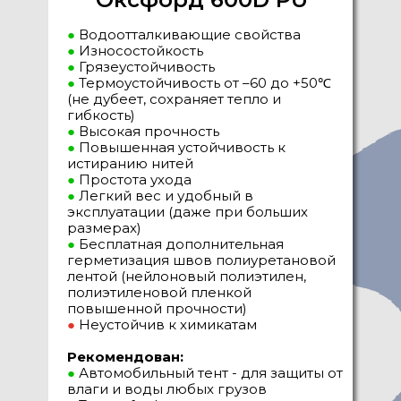
●
Водоотталкивающие свойства
●
Износостойкость
●
Грязеустойчивость
●
Термоустойчивость от –60 до +50℃
(не дубеет, сохраняет тепло и
гибкость)
●
Высокая прочность
●
Повышенная устойчивость к
истиранию нитей
●
Простота ухода
●
Легкий вес и удобный в
эксплуатации (даже при больших
размерах)
●
Бесплатная дополнительная
герметизация швов полиуретановой
лентой (нейлоновый полиэтилен,
полиэтиленовой пленкой
повышенной прочности)
●
Неустойчив к химикатам
Рекомендован:
●
Автомобильный тент - для защиты от
влаги и воды любых грузов