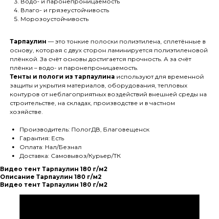
Водо- и паронепроницаемость
Влаго- и грязеустойчивость
Морозоустойчивость
Тарпаулин
— это тонкие полоски полиэтилена, сплетённые в
основу, которая с двух сторон ламинируется полиэтиленовой
плёнкой. За счёт основы достигается прочность. А за счёт
плёнки – водо- и паронепроницаемость.
Тенты и пологи из тарпаулина
используют для временной
защиты и укрытия материалов, оборудования, тепловых
контуров от неблагоприятных воздействий внешней среды на
строительстве, на складах, производстве и в частном
хозяйстве.
Производитель: ПологДВ, Благовещенск
Гарантия: Есть
Оплата: Нал/Безнал
Доставка: Самовывоз/Курьер/ТК
Видео тент Тарпаулин 180 г/м2
Описание Тарпаулин 180 г/м2
Видео тент Тарпаулин 180 г/м2