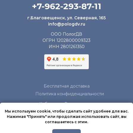
+7-962-293-87-11
г.Благовещенск, ул. Северная, 165
info@pologdv.ru
ООО ПологДВ
ОГРН 1202800009323
ИНН 2801261350
Бесплатная доставка
Политика конфиденциальности
Хабаровск
,
Владивосток
,
Якутск, Магадан,
Мы используем cookie, чтобы сделать сайт удобнее для вас.
Благовещенск
Нажимая "Принять" или продолжая использовать сайт, вы
соглашаетесь с этим.
*Информация, размещенная на сайте носит
исключительно информационный характер и не
является публичной офертой, определяемой