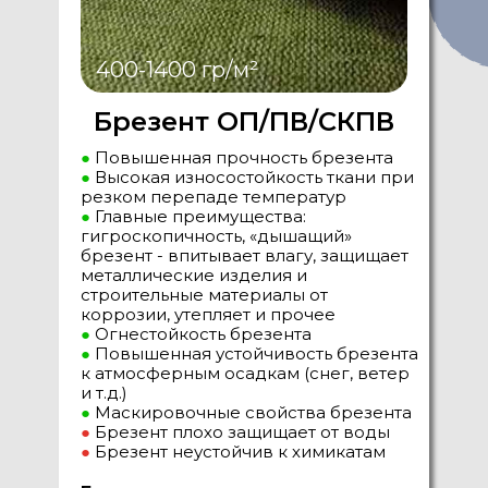
400-1400 гр/м²
Брезент ОП/ПВ/СКПВ
●
Повышенная прочность брезента
●
Высокая износостойкость ткани при
резком перепаде температур
●
Главные преимущества:
гигроскопичность, «дышащий»
брезент - впитывает влагу, защищает
металлические изделия и
строительные материалы от
коррозии, утепляет и прочее
●
Огнестойкость брезента
●
Повышенная устойчивость брезента
к атмосферным осадкам (снег, ветер
и т.д.)
●
Маскировочные свойства брезента
●
Брезент плохо защищает от воды
●
Брезент неустойчив к химикатам