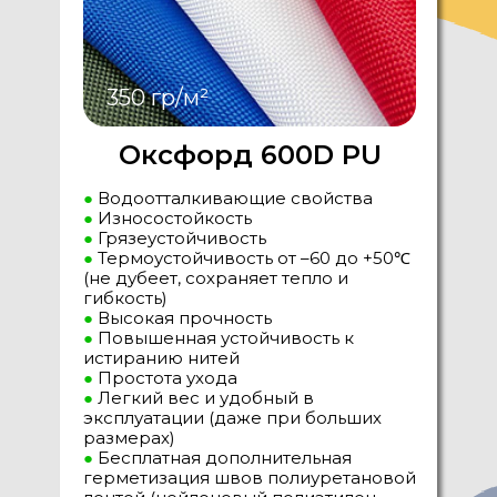
350 гр/м²
Оксфорд 600D PU
●
Водоотталкивающие свойства
●
Износостойкость
●
Грязеустойчивость
●
Термоустойчивость от –60 до +50℃
(не дубеет, сохраняет тепло и
гибкость)
●
Высокая прочность
●
Повышенная устойчивость к
истиранию нитей
●
Простота ухода
●
Легкий вес и удобный в
эксплуатации (даже при больших
размерах)
●
Бесплатная дополнительная
герметизация швов полиуретановой