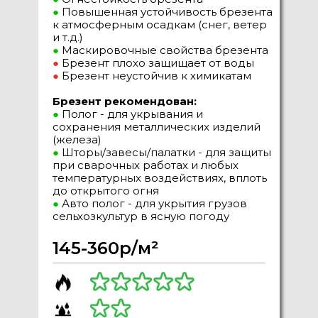
●
Повышенная устойчивость брезента
к атмосферным осадкам (снег, ветер
и т.д.)
●
Маскировочные свойства брезента
●
Брезент плохо защищает от воды
●
Брезент неустойчив к химикатам
Брезент рекомендован:
●
Полог - для укрывания и
сохранения металлических изделий
(железа)
●
Шторы/завесы/палатки - для защиты
при сварочных работах и любых
температурных воздействиях, вплоть
до открытого огня
●
Авто полог - для укрытия грузов
сельхозкультур в ясную погоду
145-360р/м²