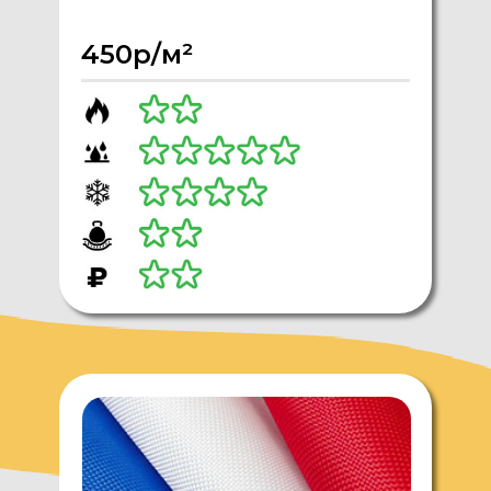
450р/м²