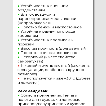
●
Устойчивость к внешним
воздействиям
●
Влаго-, воздухо- и
паронепроницаемость пленки
(непромокаемая)
●
Полотно бензо- и маслостойкое
●
Устойчив к различного рода
химикатам
●
Устойчивость к прорывам и
порезам
●
Высокая прочность (долговечный)
●
Простота очистки пленки пвх
●
Негорючий (имеет свойство
самозатухать)
●
Тяжелый и очень плотный (сложен в
эксплуатации, особенно в крупных
размерах)
●
Не используется ниже –30°C (дубеет
и ломается)
Рекомендован:
●
Область применения: Тенты и
пологи для грузовых и легковых
прицепов/полуприцепов и кузовов