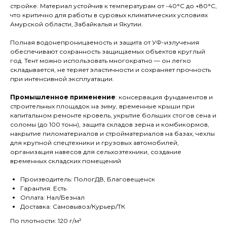
стройке. Материал устойчив к температурам от -40°C до +80°C,
что критично для работы в суровых климатических условиях
Амурской области, Забайкалья и Якутии.​
Полная водонепроницаемость и защита от УФ-излучения
обеспечивают сохранность защищаемых объектов круглый
год. Тент можно использовать многократно — он легко
складывается, не теряет эластичности и сохраняет прочность
при интенсивной эксплуатации.​
Промышленное применение
: консервация фундаментов и
строительных площадок на зиму, временные крыши при
капитальном ремонте кровель, укрытие больших стогов сена и
соломы (до 100 тонн), защита складов зерна и комбикормов,
накрытие пиломатериалов и стройматериалов на базах, чехлы
для крупной спецтехники и грузовых автомобилей,
организация навесов для сельхозтехники, создание
временных складских помещений
Производитель: ПологДВ, Благовещенск
Гарантия: Есть
Оплата: Нал/Безнал
Доставка: Самовывоз/Курьер/ТК
По плотности: 120 г/м²