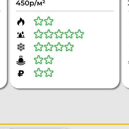
450р/м²