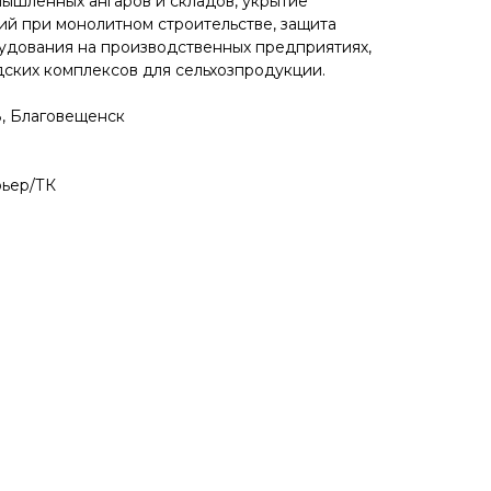
ышленных ангаров и складов, укрытие
й при монолитном строительстве, защита
удования на производственных предприятиях,
дских комплексов для сельхозпродукции.
, Благовещенск
рьер/ТК