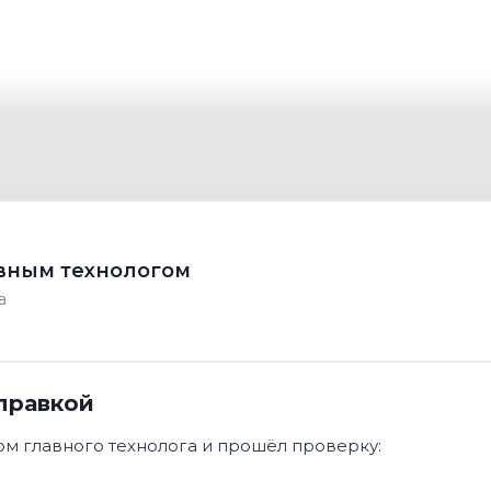
вным технологом
а
правкой
м главного технолога и прошёл проверку: