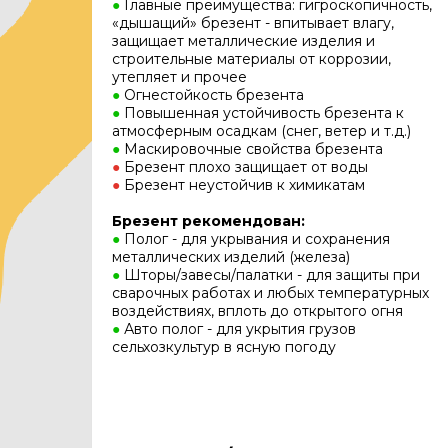
●
Главные преимущества: гигроскопичность,
«дышащий» брезент - впитывает влагу,
защищает металлические изделия и
строительные материалы от коррозии,
утепляет и прочее
●
Огнестойкость брезента
●
Повышенная устойчивость брезента к
атмосферным осадкам (снег, ветер и т.д.)
●
Маскировочные свойства брезента
●
Брезент плохо защищает от воды
●
Брезент неустойчив к химикатам
Брезент рекомендован:
●
Полог - для укрывания и сохранения
металлических изделий (железа)
●
Шторы/завесы/палатки - для защиты при
сварочных работах и любых температурных
воздействиях, вплоть до открытого огня
●
Авто полог - для укрытия грузов
сельхозкультур в ясную погоду