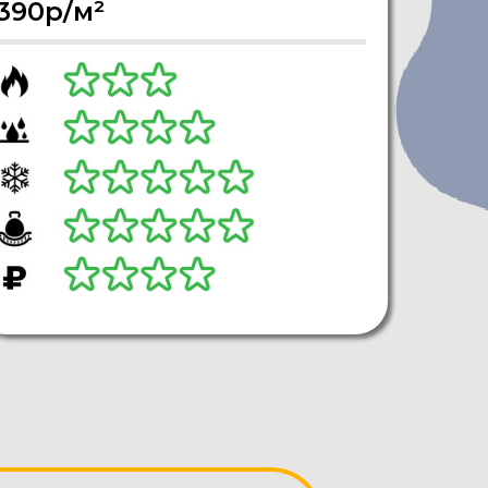
390р/м²