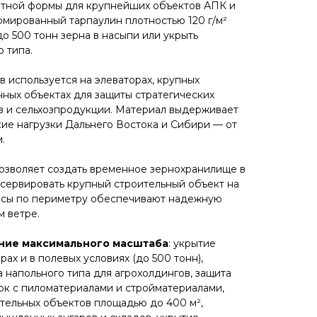
тной формы для крупнейших объектов АПК и
рмированный тарпаулин плотностью 120 г/м²
о 500 тонн зерна в насыпи или укрыть
типа.​
 используется на элеваторах, крупных
ных объектах для защиты стратегических
в и сельхозпродукции. Материал выдерживает
ие нагрузки Дальнего Востока и Сибири — от
​
озволяет создать временное зернохранилище в
нсервировать крупный строительный объект на
рсы по периметру обеспечивают надежную
 ветре.​
ие максимального масштаба
: укрытие
ах и в полевых условиях (до 500 тонн),
напольного типа для агрохолдингов, защита
к с пиломатериалами и стройматериалами,
тельных объектов площадью до 400 м²,