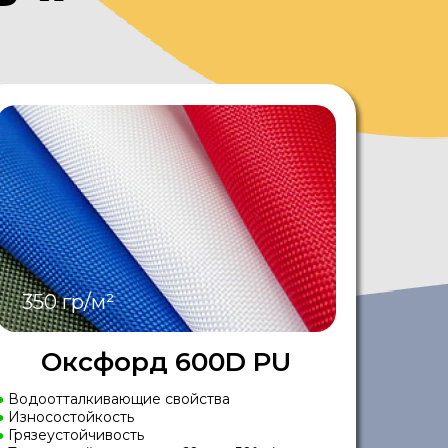
350 гр/м²
Оксфорд 600D PU
●
Водоотталкивающие свойства
●
Износостойкость
●
Грязеустойчивость