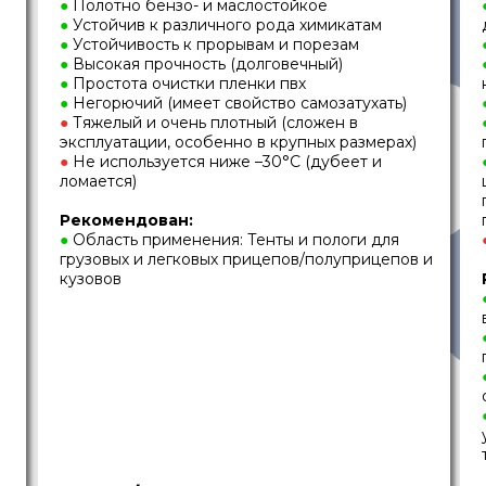
●
Полотно бензо- и маслостойкое
●
Устойчив к различного рода химикатам
●
Устойчивость к прорывам и порезам
●
Высокая прочность (долговечный)
●
Простота очистки пленки пвх
●
Негорючий (имеет свойство самозатухать)
●
Тяжелый и очень плотный (сложен в
эксплуатации, особенно в крупных размерах)
●
Не используется ниже –30°C (дубеет и
ломается)
Рекомендован:
●
Область применения: Тенты и пологи для
грузовых и легковых прицепов/полуприцепов и
кузовов