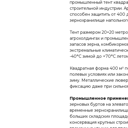
промышленный тент квадра
строительной индустрии. А
способен защитить от 400 д
зернохранилище напольного 
Тент размером 20×20 метров
агрохолдингах и промышлен
запасов зерна, комбикормо
экстремальные климатическ
-40°C зимой до +70°C летом.
Квадратная форма 400 м² п
полевых условиях или зако
зиму. Металлические люве
фиксацию даже при сильном
Промышленное применен
зерновых буртов на элеватор
временные зернохранилища 
больших складских площадо
консервация крупных строи