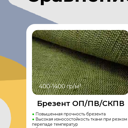
400-1400 гр/м²
Брезент ОП/ПВ/СКПВ
●
Повышенная прочность брезента
●
Высокая износостойкость ткани при резком
перепаде температур