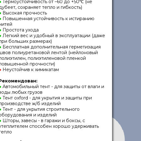
●
Термоустойчивость от –60 до +50℃ (не
дубеет, сохраняет тепло и гибкость)
●
Высокая прочность
●
Повышенная устойчивость к истиранию
нитей
●
Простота ухода
●
Легкий вес и удобный в эксплуатации (даже
при больших размерах)
●
Бесплатная дополнительная герметизация
швов полиуретановой лентой (нейлоновый
полиэтилен, полиэтиленовой пленкой
повышенной прочности)
●
Неустойчив к химикатам
Рекомендован:
●
Автомобильный тент - для защиты от влаги и
воды любых грузов
●
Тент oxford - для укрытия и защиты при
производстве ж/б изделий
●
Тент - для укрытия строительного
оборудования и изделий
●
Шторы, завесы - в гаражи и боксы, с
утеплителем способен хорошо удерживать
тепло