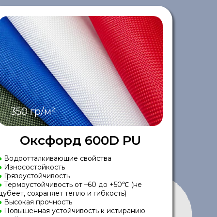
350 гр/м²
Оксфорд 600D PU
●
Водоотталкивающие свойства
●
Износостойкость
●
Грязеустойчивость
●
Термоустойчивость от –60 до +50℃ (не
дубеет, сохраняет тепло и гибкость)
●
Высокая прочность
●
Повышенная устойчивость к истиранию