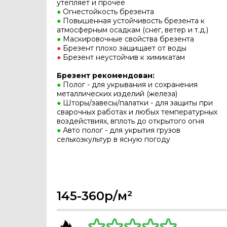
утепляет и прочее
●
Огнестойкость брезента
●
Повышенная устойчивость брезента к
атмосферным осадкам (снег, ветер и т.д.)
●
Маскировочные свойства брезента
●
Брезент плохо защищает от воды
●
Брезент неустойчив к химикатам
Брезент рекомендован:
●
Полог - для укрывания и сохранения
металлических изделий (железа)
●
Шторы/завесы/палатки - для защиты при
сварочных работах и любых температурных
воздействиях, вплоть до открытого огня
●
Авто полог - для укрытия грузов
сельхозкультур в ясную погоду
145-360р/м²