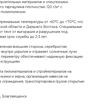
троительных материалов и спецтехники.
о тарпаулина плотностью 120 г/м² с
полиэтиленом.​
ремальные температуры от -40°C до +70°C, что
ской области и Дальнего Востока. Специальные
т тент от выгорания и разрушения под
ая срок службы до 2-3 лет.​
еленая внешняя сторона, серебристая
 внутри укрытия и отражает солнечные лучи.
о периметру обеспечивают надежную фиксацию
струкциям.​
ита пиломатериалов и стройматериалов на
ехники и зерна, организация навесов на
 ограждения, транспортировка грузов открытым
, Благовещенск