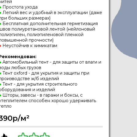
нитей
●
Простота ухода
●
Легкий вес и удобный в эксплуатации (даже
при больших размерах)
●
Бесплатная дополнительная герметизация
швов полиуретановой лентой (нейлоновый
полиэтилен, полиэтиленовой пленкой
повышенной прочности)
●
Неустойчив к химикатам
Рекомендован:
●
Автомобильный тент - для защиты от влаги и
воды любых грузов
●
Тент oxford - для укрытия и защиты при
производстве ж/б изделий
●
Тент - для укрытия строительного
оборудования и изделий
●
Шторы, завесы - в гаражи и боксы, с
утеплителем способен хорошо удерживать
тепло
390р/м²