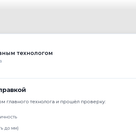
вным технологом
а
правкой
м главного технолога и прошёл проверку:
ичность
ь до мм)