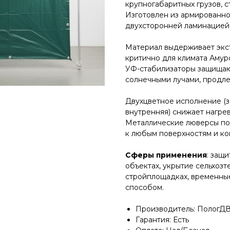
крупногабаритных грузов, с
Изготовлен из армированног
двухсторонней ламинацией 
Материал выдерживает экст
критично для климата Амур
УФ-стабилизаторы защищаю
солнечными лучами, продлев
Двухцветное исполнение (з
внутренняя) снижает нагрев
Металлические люверсы п
к любым поверхностям и кон
Сферы применения
: защ
объектах, укрытие сельхозт
стройплощадках, временные
способом.​
Производитель: ПологДВ
Гарантия: Есть