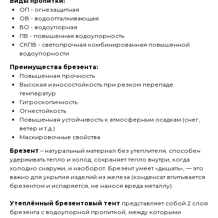
Виды пропитки:
ОП - огнезащитная
ОВ - водоотталкивающая
ВО - водоупорная
ПВ - повышенная водоупорность
СКПВ - светопрочная комбинированная повышенной
водоупорности
Преимущества брезента:
Повышенная прочность
Высокая износостойкость при резком перепаде
температур
Гигроскопичность
Огнестойкость
Повышенная устойчивость к атмосферным осадкам (снег,
ветер и т.д.)
Маскировочные свойства
Брезент
– натуральный материал без утеплителя, способен
удерживать тепло и холод, сохраняет тепло внутри, когда
холодно снаружи, и наоборот. Брезент умеет «дышать», — это
важно для укрытия изделий из железа (конденсат впитывается
брезентом и испаряется, не нанося вреда металлу).
Утеплённый брезентовый тент
представляет собой 2 слоя
брезента с водоупорной пропиткой, между которыми