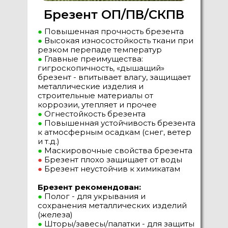
Брезент ОП/ПВ/СКПВ
●
Повышенная прочность брезента
●
Высокая износостойкость ткани при
резком перепаде температур
●
Главные преимущества:
гигроскопичность, «дышащий»
брезент - впитывает влагу, защищает
металлические изделия и
строительные материалы от
коррозии, утепляет и прочее
●
Огнестойкость брезента
●
Повышенная устойчивость брезента
к атмосферным осадкам (снег, ветер
и т.д.)
●
Маскировочные свойства брезента
●
Брезент плохо защищает от воды
●
Брезент неустойчив к химикатам
Брезент рекомендован:
●
Полог - для укрывания и
сохранения металлических изделий
(железа)
●
Шторы/завесы/палатки - для защиты