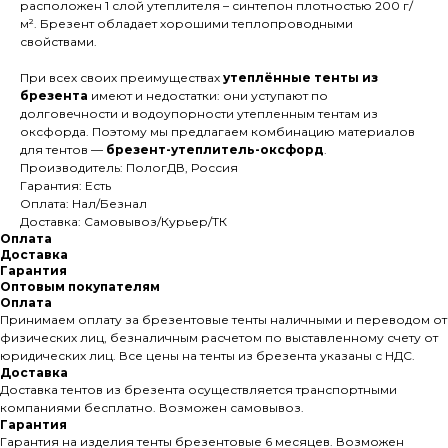
расположен 1 слой утеплителя – синтепон плотностью 200 г/
м². Брезент обладает хорошими теплопроводными
свойствами.
При всех своих преимуществах
утеплённые тенты из
брезента
имеют и недостатки: они уступают по
долговечности и водоупорности утепленным тентам из
оксфорда. Поэтому мы предлагаем комбинацию материалов
для тентов —
брезент-утеплитель-оксфорд
.
Производитель: ПологДВ, Россия
Гарантия: Есть
Оплата: Нал/Безнал
Доставка: Самовывоз/Курьер/ТК
Оплата
Доставка
Гарантия
Оптовым покупателям
Оплата
Принимаем оплату за брезентовые тенты наличными и переводом от
физических лиц, безналичным расчетом по выставленному счету от
юридических лиц. Все цены на тенты из брезента указаны с НДС.
Доставка
Доставка тентов из брезента осуществляется транспортными
компаниями бесплатно. Возможен самовывоз.
Гарантия
Гарантия на изделия тенты брезентовые 6 месяцев. Возможен