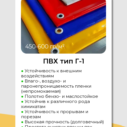
450-600 гр/м²
ПВХ тип Г-1
●
Устойчивость к внешним
воздействиям
●
Влаго-, воздухо- и
паронепроницаемость пленки
(непромокаемая)
●
Полотно бензо- и маслостойкое
●
Устойчив к различного рода
химикатам
●
Устойчивость к прорывам и
порезам
●
Высокая прочность (долговечный)
●
Простота очистки пленки пвх