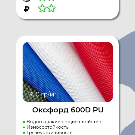
350 гр/м²
Оксфорд 600D PU
●
Водоотталкивающие свойства
●
Износостойкость
●
Грязеустойчивость