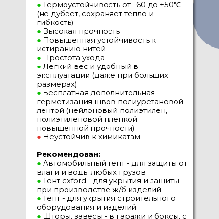
●
Термоустойчивость от –60 до +50℃
(не дубеет, сохраняет тепло и
гибкость)
●
Высокая прочность
●
Повышенная устойчивость к
истиранию нитей
●
Простота ухода
●
Легкий вес и удобный в
эксплуатации (даже при больших
размерах)
●
Бесплатная дополнительная
герметизация швов полиуретановой
лентой (нейлоновый полиэтилен,
полиэтиленовой пленкой
повышенной прочности)
●
Неустойчив к химикатам
Рекомендован:
●
Автомобильный тент - для защиты от
влаги и воды любых грузов
●
Тент oxford - для укрытия и защиты
при производстве ж/б изделий
●
Тент - для укрытия строительного
оборудования и изделий
●
Шторы, завесы - в гаражи и боксы, с