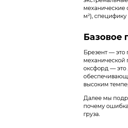
механические с
м²), специфику
Базовое 
Брезент — это
механической п
оксфорд — это 
обеспечивающа
высоким темпе
Далее мы подро
почему ошибка
груза.