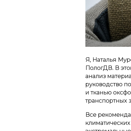
Я, Наталья Му
ПологДВ. В это
анализ материа
руководство п
и тканью оксф
транспортных з
Все рекоменда
климатических 
экстремальные 