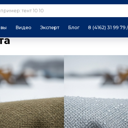
 или оксфорд — что в
ывы
Видео
Эксперт
Блог
8 (4162) 31 99 79 
та