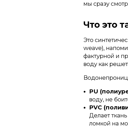
мы сразу смотр
Что это т
Это синтетичес
weave), напом
фактурной и пр
воду как решет
Водонепроница
PU (полиуре
воду, не боит
PVC (полив
Делает ткань
ломкой на мо