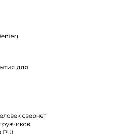
enier)
рытия для
человек свернет
грузчиков.
 PU).