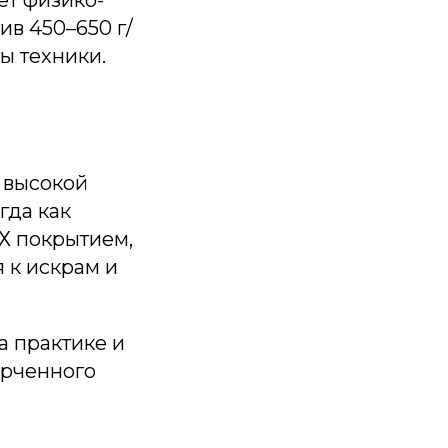
ив 450–650 г/
ы техники.
 высокой
гда как
ВХ покрытием,
 к искрам и
а практике и
орченного