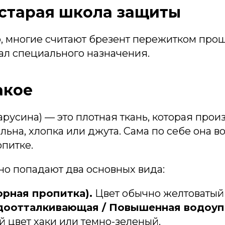
 старая школа защиты
, многие считают брезент пережитком прош
иал специального назначения.
акое
арусина) — это плотная ткань, которая прои
льна, хлопка или джута. Сама по себе она в
опитке.
но попадают два основных вида:
орная пропитка).
Цвет обычно желтоватый
одоотталкивающая / Повышенная водоуп
 цвет хаки или темно-зеленый.