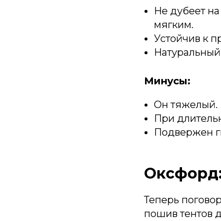
Не дубеет на 
мягким.
Устойчив к п
Натуральный 
Минусы:
Он тяжелый.
При длительн
Подвержен г
Оксфорд:
Теперь поговор
пошив тентов д