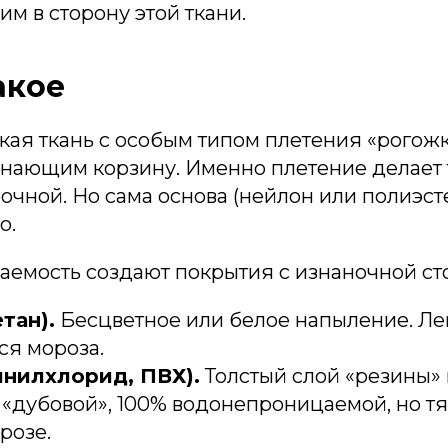
им в сторону этой ткани.
акое
кая ткань с особым типом плетения «рогожк
инающим корзину. Именно плетение делает 
очной. Но сама основа (нейлон или полиэст
о.
емость создают покрытия с изнаночной ст
тан).
Бесцветное или белое напыление. Ле
ся мороза.
инилхлорид, ПВХ).
Толстый слой «резины» 
 «дубовой», 100% водонепроницаемой, но т
розе.