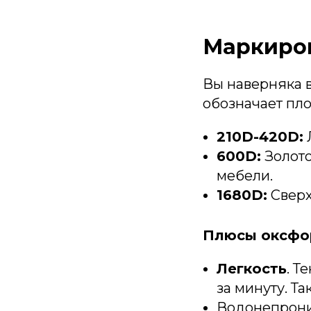
Маркиров
Вы наверняка в
обозначает пло
210D-420D:
Л
600D:
Золото
мебели.
1680D:
Сверх
Плюсы оксфо
Легкость
. Т
за минуту. Т
Водонепрониц