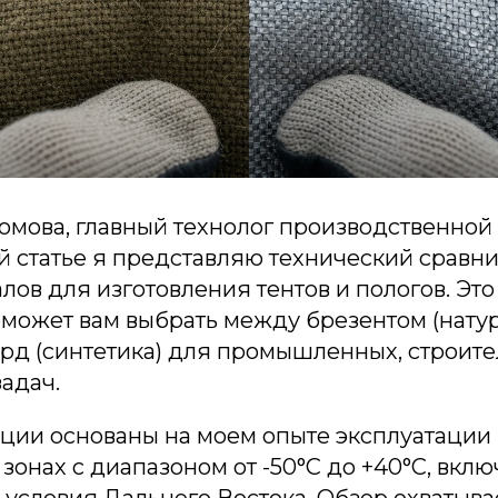
ромова, главный технолог производственно
й статье я представляю технический сравн
лов для изготовления тентов и пологов. Эт
оможет вам выбрать между брезентом (натур
орд (синтетика) для промышленных, строите
адач.
ции основаны на моем опыте эксплуатации 
зонах с диапазоном от -50°C до +40°C, вклю
условия Дальнего Востока. Обзор охватыва