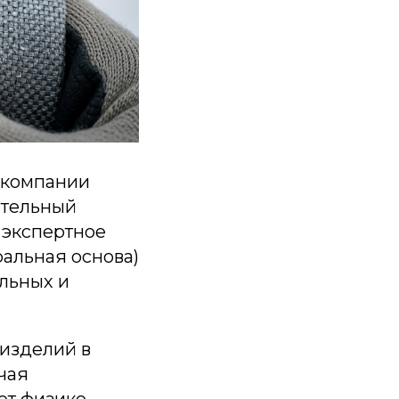
й компании
ительный
о экспертное
альная основа)
льных и
изделий в
чая
ет физико-