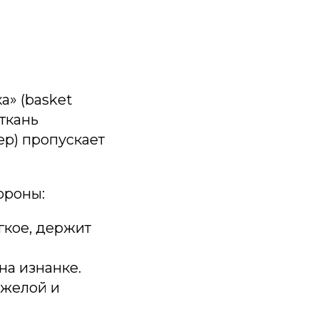
а» (basket
ткань
ер) пропускает
ороны:
гкое, держит
на изнанке.
яжелой и