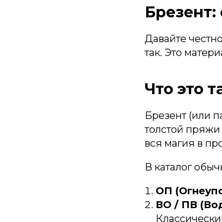
Брезент:
Давайте честно
так. Это матер
Что это т
Брезент (или п
толстой пряжи 
вся магия в пр
В каталог обыч
ОП (Огнеуп
ВО / ПВ (В
Классический