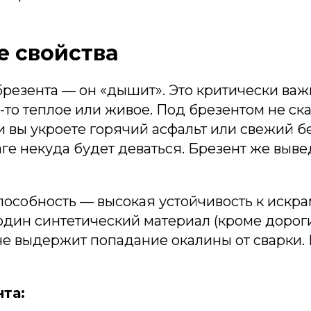
 свойства
резента — он «дышит». Это критически важ
-то теплое или живое. Под брезентом не ск
и вы укроете горячий асфальт или свежий б
аге некуда будет деваться. Брезент же выве
особность — высокая устойчивость к искра
один синтетический материал (кроме дорог
не выдержит попадание окалины от сварки.
та: